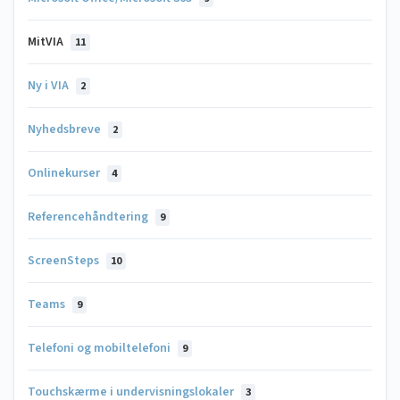
MitVIA
11
Ny i VIA
2
Nyhedsbreve
2
Onlinekurser
4
Referencehåndtering
9
ScreenSteps
10
Teams
9
Telefoni og mobiltelefoni
9
Touchskærme i undervisningslokaler
3