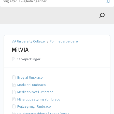
English
VIA University College
VIA University College
/
For medarbejdere
MitVIA
11 Vejledninger
Brug af Umbraco
Moduler i Umbraco
Mediearkivet i Umbraco
Målgruppestyring i Umbraco
Fejlsøgning i Umbraco
Studiestartssiden på MitVIA/MyVIA