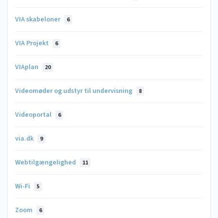
VIA skabeloner
6
VIA Projekt
6
VIAplan
20
Videomøder og udstyr til undervisning
8
Videoportal
6
via.dk
9
Webtilgængelighed
11
Wi-Fi
5
Zoom
6