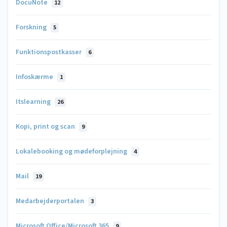
DocuNote
12
Forskning
5
Funktionspostkasser
6
Infoskærme
1
Itslearning
26
Kopi, print og scan
9
Lokalebooking og mødeforplejning
4
Mail
19
Medarbejderportalen
3
Microsoft Office/Microsoft 365
9