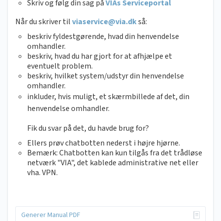
Skriv og følg din sag på
VIAs Serviceportal
Når du skriver til
viaservice@via.dk
så:
beskriv fyldestgørende, hvad din henvendelse
omhandler.
beskriv, hvad du har gjort for at afhjælpe et
eventuelt problem.
beskriv, hvilket system/udstyr din henvendelse
omhandler.
inkluder, hvis muligt, et skærmbillede af det, din
henvendelse omhandler.
Fik du svar på det, du havde brug for?
Ellers prøv chatbotten nederst i højre hjørne.
Bemærk: Chatbotten kan kun tilgås fra det trådløse
netværk "VIA", det kablede administrative net eller
vha. VPN.
Generer Manual PDF