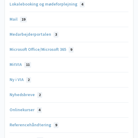
Lokalebooking og mødeforplejning
4
Mail
19
Medarbejderportalen
3
Microsoft Office/Microsoft 365
9
MitVIA
11
Ny i VIA
2
Nyhedsbreve
2
Onlinekurser
4
Referencehåndtering
9