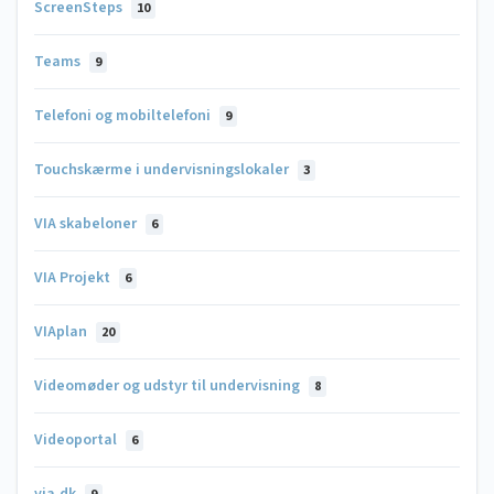
ScreenSteps
10
Teams
9
Telefoni og mobiltelefoni
9
Touchskærme i undervisningslokaler
3
VIA skabeloner
6
VIA Projekt
6
VIAplan
20
Videomøder og udstyr til undervisning
8
Videoportal
6
via.dk