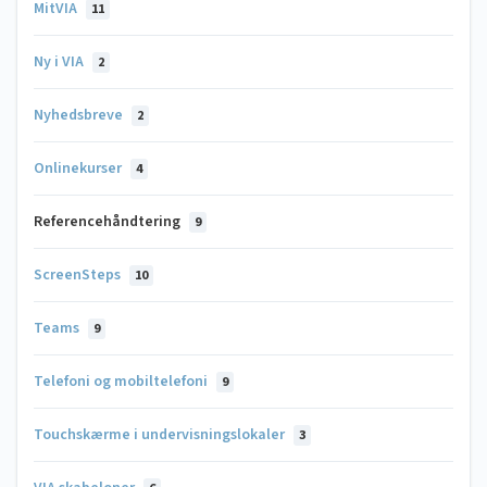
MitVIA
11
Ny i VIA
2
Nyhedsbreve
2
Onlinekurser
4
Referencehåndtering
9
ScreenSteps
10
Teams
9
Telefoni og mobiltelefoni
9
Touchskærme i undervisningslokaler
3