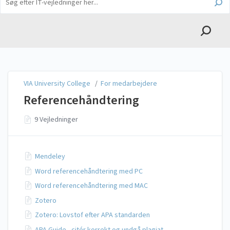
English
VIA University College
VIA University College
/
For medarbejdere
Referencehåndtering
9 Vejledninger
Mendeley
Word referencehåndtering med PC
Word referencehåndtering med MAC
Zotero
Zotero: Lovstof efter APA standarden
APA Guide - citér korrekt og undgå plagiat