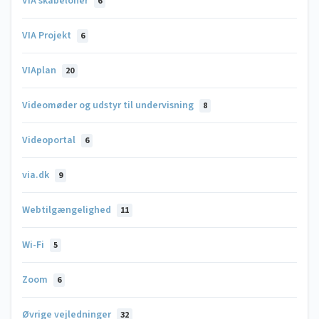
VIA skabeloner
6
VIA Projekt
6
VIAplan
20
Videomøder og udstyr til undervisning
8
Videoportal
6
via.dk
9
Webtilgængelighed
11
Wi-Fi
5
Zoom
6
Øvrige vejledninger
32