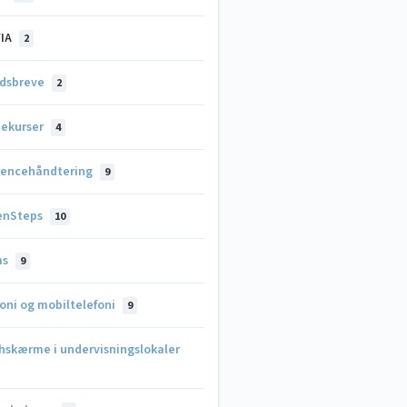
VIA
2
dsbreve
2
nekurser
4
rencehåndtering
9
enSteps
10
ms
9
oni og mobiltelefoni
9
hskærme i undervisningslokaler