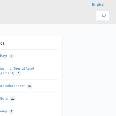
English
ics
dstyr
3
øsning (Digital Asset
agement)
1
ioteksdatabaser
35
Note
12
kning
5