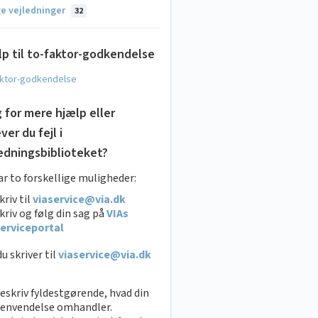
ge vejledninger
32
p til to-faktor-godkendelse
aktor-godkendelse
 for mere hjælp eller
ver du fejl i
edningsbiblioteket?
ar to forskellige muligheder:
kriv til
viaservice@via.dk
kriv og følg din sag på
VIAs
erviceportal
u skriver til
viaservice@via.dk
eskriv fyldestgørende, hvad din
envendelse omhandler.