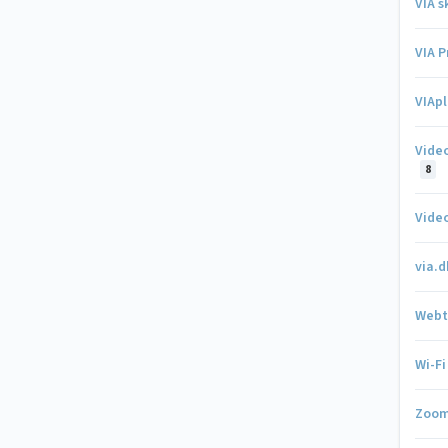
VIA 
VIA P
VIAp
Video
8
Vide
via.
Webt
Wi-F
Zoo