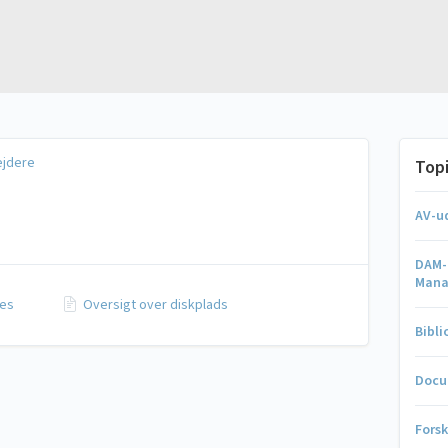
ejdere
Top
AV-u
DAM-l
Man
ces
Oversigt over diskplads
Bibl
Docu
Fors