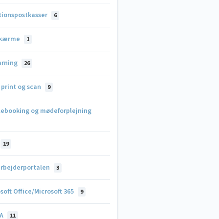
tionspostkasser
6
skærme
1
arning
26
 print og scan
9
lebooking og mødeforplejning
19
rbejderportalen
3
soft Office/Microsoft 365
9
IA
11