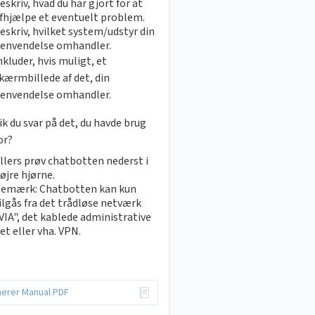
eskriv, hvad du har gjort for at
fhjælpe et eventuelt problem.
eskriv, hvilket system/udstyr din
envendelse omhandler.
nkluder, hvis muligt, et
kærmbillede af det, din
envendelse omhandler.
ik du svar på det, du havde brug
or?
llers prøv chatbotten nederst i
øjre hjørne.
emærk: Chatbotten kan kun
ilgås fra det trådløse netværk
VIA", det kablede administrative
et eller vha. VPN.
erer Manual PDF