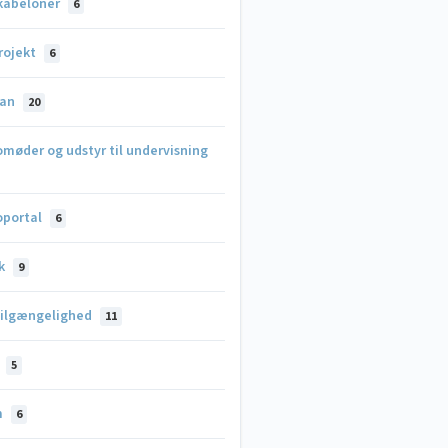
skabeloner
6
rojekt
6
lan
20
møder og udstyr til undervisning
oportal
6
dk
9
ilgængelighed
11
i
5
m
6