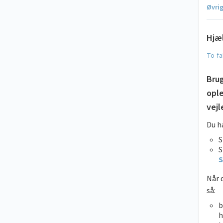
Øvri
Hjæl
To-f
Brug
ople
vejl
Du h
S
S
S
Når d
så:
b
h