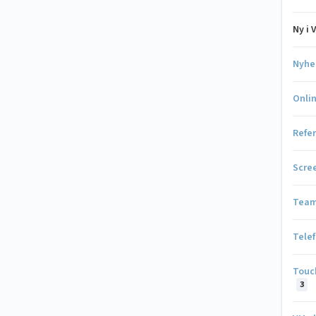
Ny i 
Nyhe
Onli
Refe
Scre
Tea
Telef
Touc
3