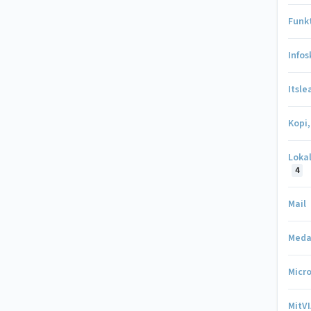
Funk
Info
Itsle
Kopi,
Loka
4
Mail
Meda
Micro
MitV