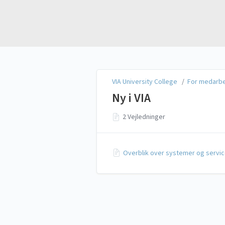
VIA University College
VIA University College
/
For medarb
Ny i VIA
2 Vejledninger
Overblik over systemer og servi