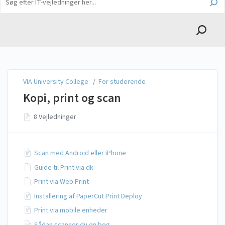
English
VIA University College
VIA University College
/
For studerende
Kopi, print og scan
8 Vejledninger
Scan med Android eller iPhone
Guide til Print.via.dk
Print via Web Print
Installering af PaperCut Print Deploy
Print via mobile enheder
Sådan scanner du en bog