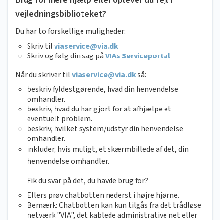
Brug for mere hjælp eller oplever du fejl i
vejledningsbiblioteket?
Du har to forskellige muligheder:
Skriv til
viaservice@via.dk
Skriv og følg din sag på
VIAs Serviceportal
Når du skriver til
viaservice@via.dk
så:
beskriv fyldestgørende, hvad din henvendelse
omhandler.
beskriv, hvad du har gjort for at afhjælpe et
eventuelt problem.
beskriv, hvilket system/udstyr din henvendelse
omhandler.
inkluder, hvis muligt, et skærmbillede af det, din
henvendelse omhandler.
Fik du svar på det, du havde brug for?
Ellers prøv chatbotten nederst i højre hjørne.
Bemærk: Chatbotten kan kun tilgås fra det trådløse
netværk "VIA", det kablede administrative net eller