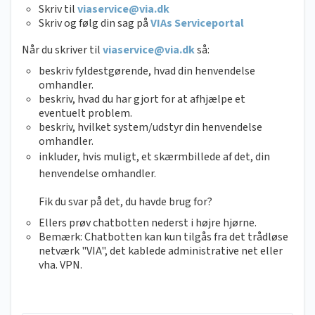
Skriv til
viaservice@via.dk
Skriv og følg din sag på
VIAs Serviceportal
Når du skriver til
viaservice@via.dk
så:
beskriv fyldestgørende, hvad din henvendelse
omhandler.
beskriv, hvad du har gjort for at afhjælpe et
eventuelt problem.
beskriv, hvilket system/udstyr din henvendelse
omhandler.
inkluder, hvis muligt, et skærmbillede af det, din
henvendelse omhandler.
Fik du svar på det, du havde brug for?
Ellers prøv chatbotten nederst i højre hjørne.
Bemærk: Chatbotten kan kun tilgås fra det trådløse
netværk "VIA", det kablede administrative net eller
vha. VPN.