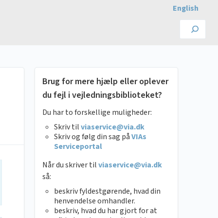
English
Brug for mere hjælp eller oplever
du fejl i vejledningsbiblioteket?
Du har to forskellige muligheder:
Skriv til
viaservice@via.dk
Skriv og følg din sag på
VIAs
Serviceportal
Når du skriver til
viaservice@via.dk
så:
beskriv fyldestgørende, hvad din
henvendelse omhandler.
beskriv, hvad du har gjort for at