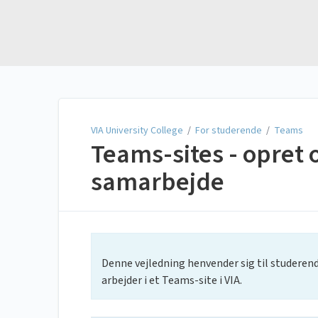
VIA University College
VIA University College
/
For studerende
/
Teams
Teams-sites - opret o
samarbejde
Denne vejledning henvender sig til studeren
arbejder i et Teams-site i VIA.