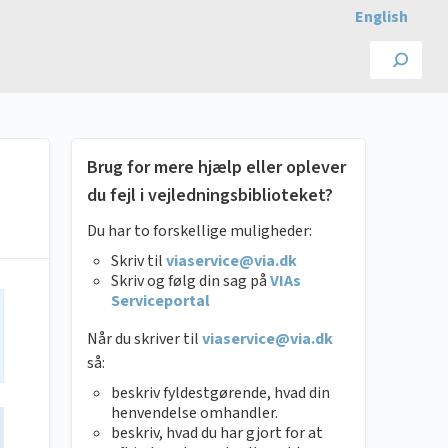
English
Brug for mere hjælp eller oplever
du fejl i vejledningsbiblioteket?
Du har to forskellige muligheder:
Skriv til
viaservice@via.dk
Skriv og følg din sag på
VIAs
Serviceportal
Når du skriver til
viaservice@via.dk
så:
beskriv fyldestgørende, hvad din
henvendelse omhandler.
beskriv, hvad du har gjort for at