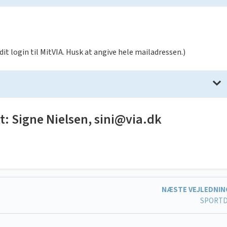
it login til MitVIA. Husk at angive hele mailadressen.)
t: Signe Nielsen,
sini@via.dk
NÆSTE VEJLEDNI
SPORTD