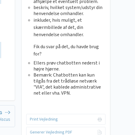
afhjælpe et eventuelt problem.
beskriv, hvilket system/udstyr din
henvendelse omhandler.
inkluder, hvis muligt, et
skærmbillede af det, din
henvendelse omhandler.
Fik du svar på det, du havde brug
for?
Ellers prøv chatbotten nederst i
højre hjørne.
Bemærk: Chatbotten kan kun
tilgås fra det trådløse netværk
"VIA", det kablede administrative
net eller vha. VPN.
NG
iscus
Print Vejledning
Generer Vejledning PDF