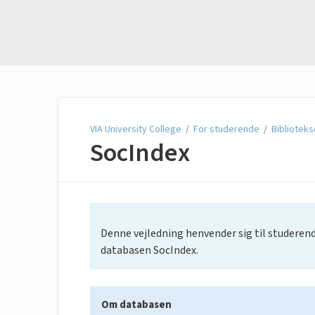
VIA University College
VIA University College
/
For studerende
/
Bibliotek
SocIndex
Denne vejledning henvender sig til studerend
databasen SocIndex.
Om databasen