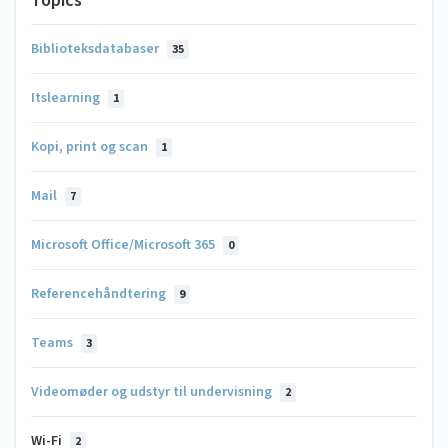
Topics
Biblioteksdatabaser
35
Itslearning
1
Kopi, print og scan
1
Mail
7
Microsoft Office/Microsoft 365
0
Referencehåndtering
9
Teams
3
Videomøder og udstyr til undervisning
2
Wi-Fi
2