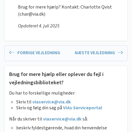
Brug for mere hjælp? Kontakt: Charlotte Qvist
(
char@via.dk
)
Opdateret 4. juli 2025
FORRIGE VEJLEDNING
NÆSTE VEJLEDNING
Brug for mere hjælp eller oplever du fejl i
vejledningsbiblioteket?
Du har to forskellige muligheder:
Skriv til
viaservice@via.dk
Skriv og følg din sag på
VIAs Serviceportal
Når du skriver til
viaservice@via.dk
så:
beskriv fyldestgørende, hvad din henvendelse