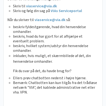
Skriv til
viaservice@via.dk
Skriv og følg din sag på
VIAs Serviceportal
Når du skriver til
viaservice@via.dk
så:
beskriv fyldestgørende, hvad din henvendelse
omhandler.
beskriv, hvad du har gjort for at afhjælpe et
eventuelt problem.
beskriv, hvilket system/udstyr din henvendelse
omhandler.
inkluder, hvis muligt, et skærmbillede af det, din
henvendelse omhandler.
Fik du svar på det, du havde brug for?
Ellers prøv chatbotten nederst i højre hjørne.
Bemærk: Chatbotten kan kun tilgås fra det trådløse
netværk "VIA", det kablede administrative net eller
vha. VPN.