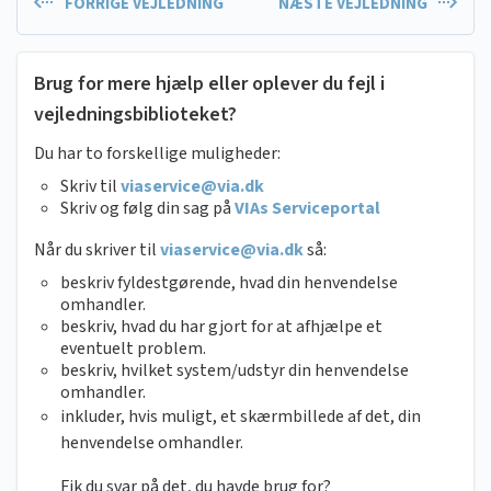
FORRIGE VEJLEDNING
NÆSTE VEJLEDNING
Brug for mere hjælp eller oplever du fejl i
vejledningsbiblioteket?
Du har to forskellige muligheder:
Skriv til
viaservice@via.dk
Skriv og følg din sag på
VIAs Serviceportal
Når du skriver til
viaservice@via.dk
så:
beskriv fyldestgørende, hvad din henvendelse
omhandler.
beskriv, hvad du har gjort for at afhjælpe et
eventuelt problem.
beskriv, hvilket system/udstyr din henvendelse
omhandler.
inkluder, hvis muligt, et skærmbillede af det, din
henvendelse omhandler.
Fik du svar på det, du havde brug for?