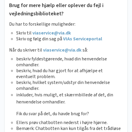
Brug for mere hjælp eller oplever du fejl i
vejledningsbiblioteket?
Du har to forskellige muligheder:
Skriv til
viaservice@via.dk
Skriv og følg din sag på
VIAs Serviceportal
Når du skriver til
viaservice@via.dk
så:
beskriv fyldestgørende, hvad din henvendelse
omhandler.
beskriv, hvad du har gjort for at afhjælpe et
eventuelt problem.
beskriv, hvilket system/udstyr din henvendelse
omhandler.
inkluder, hvis muligt, et skærmbillede af det, din
henvendelse omhandler.
Fik du svar på det, du havde brug for?
Ellers prøv chatbotten nederst i højre hjørne.
Bemærk: Chatbotten kan kun tilgås fra det trådløse